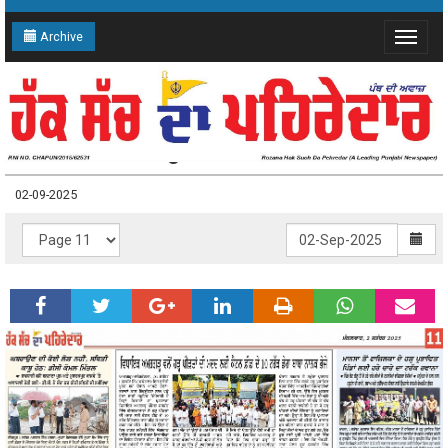
Archive
Toggle
navigat
02-09-2025 Page: 11
02-09-2025