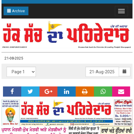
Archive
Toggle
navigat
21-08-2025
21-08-2025